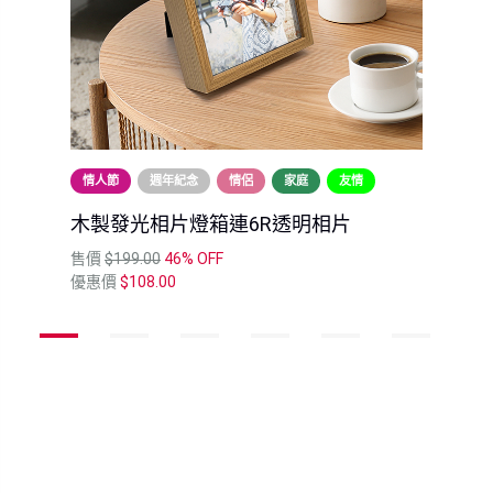
情人節
週年紀念
情侶
家庭
友情
木製發光相片燈箱連6R透明相片
售價
$199.00
46% OFF
優惠價
$108.00