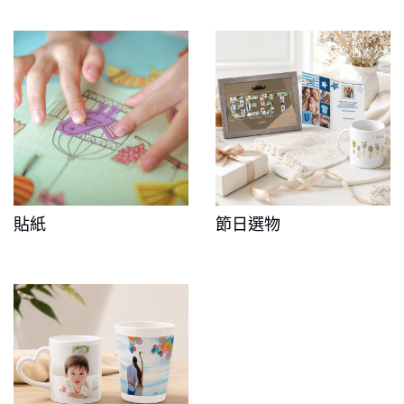
貼紙
節日選物