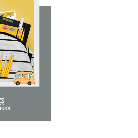
祭
CHOOL