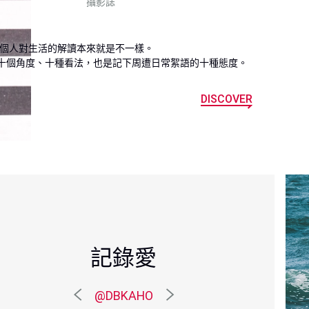
攝影誌
十個角度、十種看法，也是記下周遭日常絮語的十種態度。

DISCOVER
練習疏離
記錄愛
闡釋我的好奇
穿梭忙碌都市
驚喜重疊
喜悅的邂逅
@CHEN_KIT
@DBKAHO