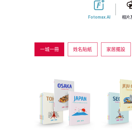
Fotomax.AI
相片
一城一冊
姓名貼紙
家居擺設