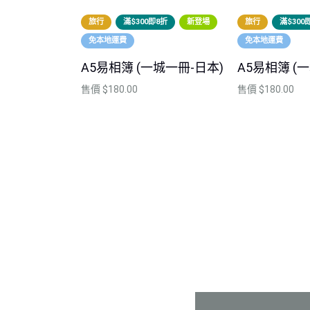
旅行
滿$300即8折
新登場
旅行
滿$300
免本地運費
免本地運費
A5易相簿 (一城一冊-日本)
A5易相簿 (
售價
$180.00
售價
$180.00