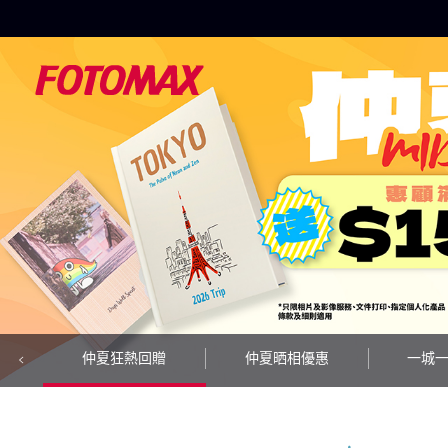
仲夏狂熱回贈
仲夏晒相優惠
一城