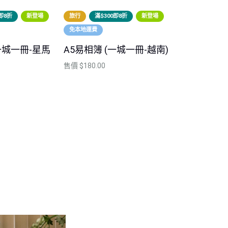
0即8折
新登場
旅行
滿$300即8折
新登場
旅行
新登場
免本地運費
滿$300即8折
一城一冊-星馬
A5易相簿 (一城一冊-越南)
A5易相簿 (
售價
$180.00
售價
$180.00